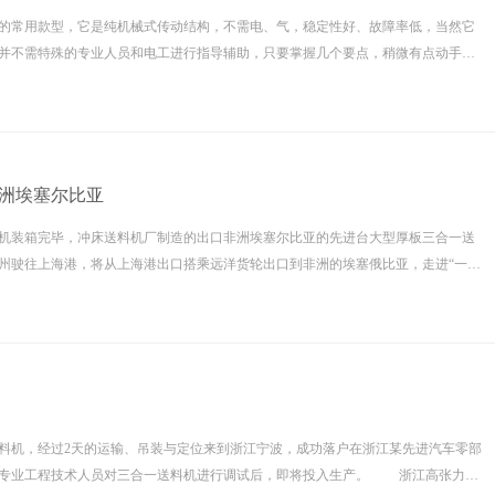
的常用款型，它是纯机械式传动结构，不需电、气，稳定性好、故障率低，当然它
并不需特殊的专业人员和电工进行指导辅助，只要掌握几个要点，稍微有点动手能
简单几个步骤，１分钟你也能学会。
洲埃塞尔比亚
送料机装箱完毕，冲床送料机厂制造的出口非洲埃塞尔比亚的先进台大型厚板三合一送
州驶往上海港，将从上海港出口搭乘远洋货轮出口到非洲的埃塞俄比亚，走进“一带
基础建设。
料机，经过2天的运输、吊装与定位来到浙江宁波，成功落户在浙江某先进汽车零部
工程技术人员对三合一送料机进行调试后，即将投入生产。 浙江高张力三