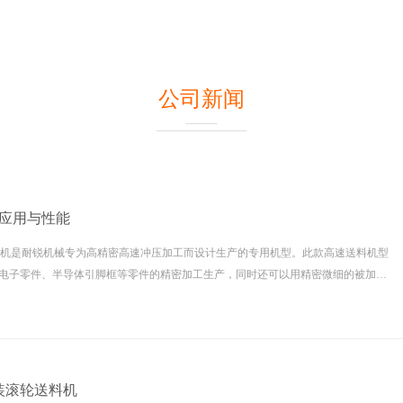
公司新闻
应用与性能
料机是耐锐机械专为高精密高速冲压加工而设计生产的专用机型。此款高速送料机型
电子零件、半导体引脚框等零件的精密加工生产，同时还可以用精密微细的被加工
材料等特殊材料的精准送料。
装滚轮送料机