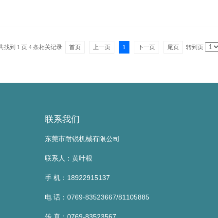
客户用于高
共找到
1
页
4
条相关记录
首页
上一页
1
下一页
尾页
转到页
联系我们
东莞市耐锐机械有限公司
联系人：黄叶根
手 机：18922915137
电 话：0769-83523667/81105885
传 真：0769-83523567